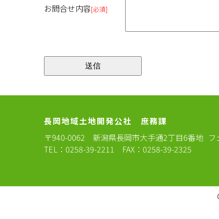
お問合せ内容
[必須]
長岡地域土地開発公社 庶務課
〒940-0062
新潟県長岡市大手通2丁目6番地
フ
TEL：0258-39-2211 FAX：0258-39-2325