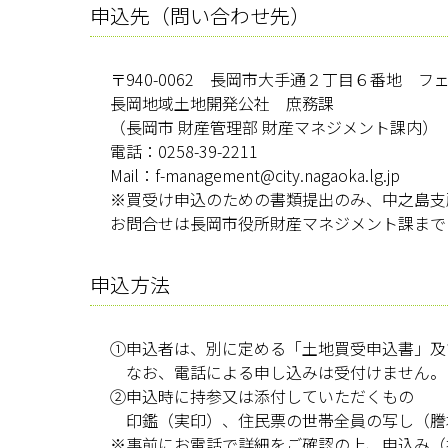
申込先（問い合わせ先）
〒940-0062 長岡市大手通２丁目６番地 
長岡地域土地開発公社 庶務課
（長岡市 財産管理部 財産マネジメント課内）
電話：0258-39-2211
Mail：f-management@city.nagaoka.lg.jp
※買受け申込のための書類提出のみ、中之島支
お問合せは長岡市役所財産マネジメント課まで
申込方法
①申込者は、別に定める「土地買受申込書」及
なお、電話による申し込みは受付けません。
②申込時に持参又は添付していただくもの
印鑑（実印）、住民票の世帯全員の写し（謄
※事前にお電話で詳細をご確認の上、申込み（