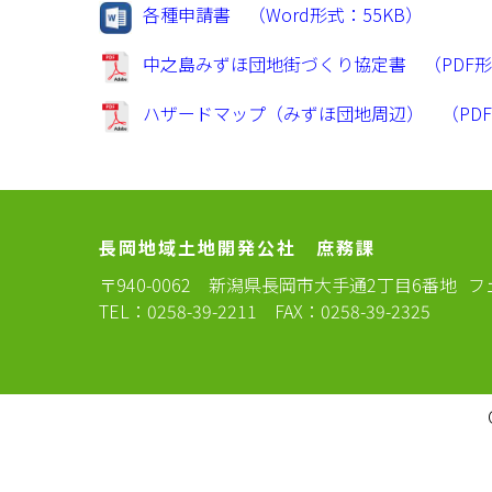
各種申請書 （Word形式：55KB）
中之島みずほ団地街づくり協定書 （PDF形式
ハザードマップ（みずほ団地周辺） （PDF
長岡地域土地開発公社 庶務課
〒940-0062
新潟県長岡市大手通2丁目6番地
フ
TEL：0258-39-2211 FAX：0258-39-2325