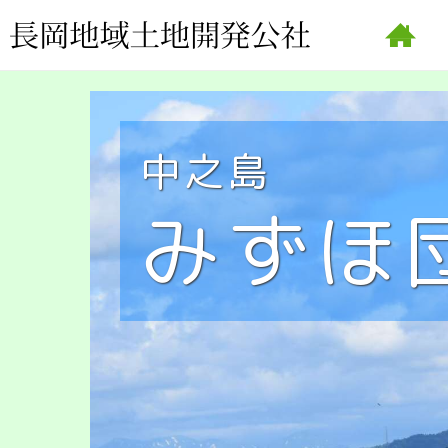
中之島
みずほ