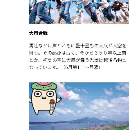
大凧合戦
勇壮なかけ声とともに畳十畳もの大凧が大空を
舞う。その起源は古く、今から３５０年以上前
とか。初夏の空に大凧が舞う光景は越後名物と
なっています。（6月第1土～月曜）