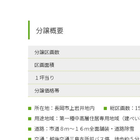
分譲概要
分譲区画数
区画面積
１坪当り
分譲価格帯
所在地：長岡市上岩井地内
総区画数：1
用途地域：第一種中高層住居専用地域（建ぺい率
道路：市道８ｍ～１６ｍ全面舗装・道路除雪
交通：越後交通三島支所前バス停 徒歩約５分、