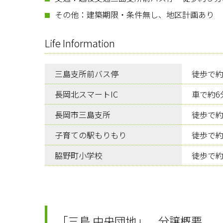
その他：建築期限・条件無し、地区計画あり
Life Information
三島支所前バス停
徒歩で約
長岡北スマートIC
車で約6
長岡市三島支所
徒歩で約
子育ての駅もりもり
徒歩で約
脇野町小学校
徒歩で約
「三島 中央団地」 分譲概要