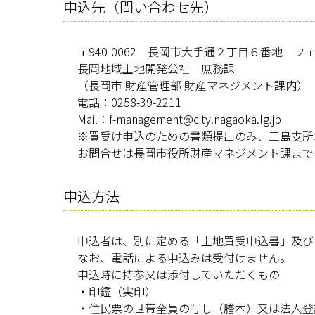
申込先（問い合わせ先）
〒940-0062 長岡市大手通２丁目６番地 
長岡地域土地開発公社 庶務課
（長岡市 財産管理部 財産マネジメント課内）
電話：0258-39-2211
Mail：f-management@city.nagaoka.lg.jp
※買受け申込のための書類提出のみ、三島支所
お問合せは長岡市役所財産マネジメント課まで
申込方法
申込者は、別に定める「土地買受申込書」及び
なお、電話による申込みは受付けません。
申込時に持参又は添付していただくもの
・印鑑（実印）
・住民票の世帯全員の写し（謄本）又は法人登