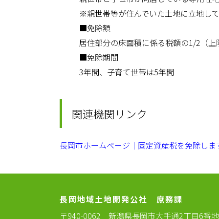
※親世帯等が住んでいた土地に立地し
■免除額
居住部分の床面積に係る税額の1/2（上限
■免除期間
3年間、子育て世帯は5年間
関連機関リンク
長岡市ホームページ｜固定資産税を免除しま
長岡地域土地開発公社 庶務課
〒940-0062
新潟県長岡市大手通2丁目6番地