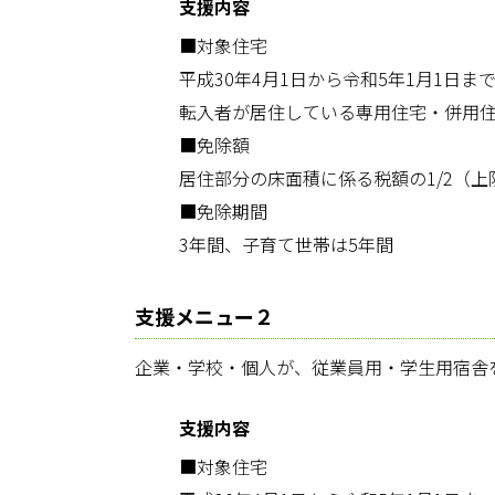
支援内容
■対象住宅
平成30年4月1日から令和5年1月1日
転入者が居住している専用住宅・併用住
■免除額
居住部分の床面積に係る税額の1/2（上限
■免除期間
3年間、子育て世帯は5年間
支援メニュー２
企業・学校・個人が、従業員用・学生用宿舎
支援内容
■対象住宅