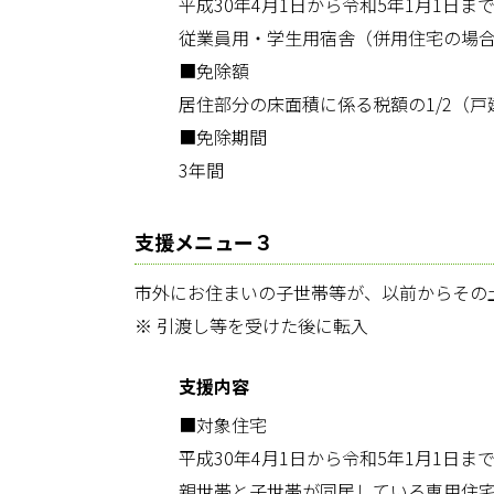
平成30年4月1日から令和5年1月1日
従業員用・学生用宿舎（併用住宅の場合
■免除額
居住部分の床面積に係る税額の1/2（戸
■免除期間
3年間
支援メニュー３
市外にお住まいの子世帯等が、以前からその
※ 引渡し等を受けた後に転入
支援内容
■対象住宅
平成30年4月1日から令和5年1月1日
親世帯と子世帯が同居している専用住宅